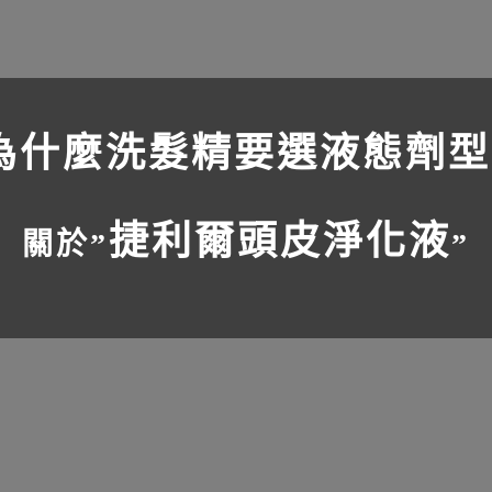
為什麼洗髮精要選液態劑型
捷利爾頭皮淨化液
關於”
”